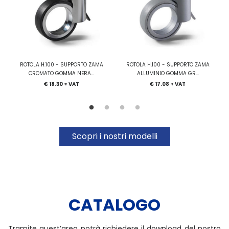
ROTOLA H.100 - SUPPORTO ZAMA
ROTOLA H.100 - SUPPORTO ZAMA
RO
CROMATO GOMMA NERA...
ALLUMINIO GOMMA GR...
€ 18.30 + VAT
€ 17.08 + VAT
Scopri i nostri modelli
CATALOGO
Tramite quest’area potrà richiedere il download del nostro