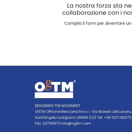
La nostra forza sta ne
collaborazione con i nos
Compila il form per diventare un
DESIGNING THE MOVEMENT
OGTM Officine Meccaniche s.r.l. Via Maestri del Lavoro,
Sant'Angelo Lodigiano 26866 (LO) Tel: +39 0371 90072
Fax: 037191673
info@ogtm.com