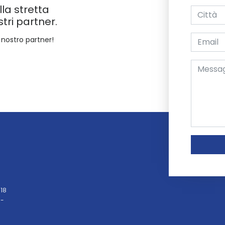
lla stretta
tri partner.
 nostro partner!
 18
 -