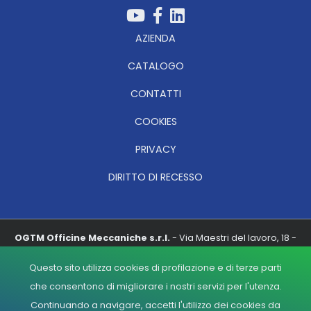
AZIENDA
CATALOGO
CONTATTI
COOKIES
PRIVACY
DIRITTO DI RECESSO
OGTM Officine Meccaniche s.r.l.
- Via Maestri del lavoro, 18 -
S.Angelo Lodigiano 26866 (LO) - Tel. 037190072 - Fax. 037191673 -
Email.
info@ogtm.com
Questo sito utilizza cookies di profilazione e di terze parti
P.IVA e C.FIS. 08851800154 - REA N°1255353 - Cod. Ident. IVA (CEE)
che consentono di migliorare i nostri servizi per l'utenza.
IT08851800154 - Reg. Impr. Lodi N° 08851800154 - Cap. Soc.
Continuando a navigare, accetti l'utilizzo dei cookies da
€10.400 I.V. - NUM MECC LO 001239 - VOCE DOGANALE N