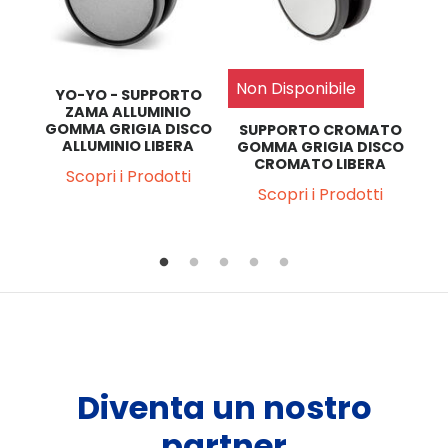
Non Disponibile
TO
YO-YO - SUPPORTO
Y
MA
ZAMA ALLUMINIO
CON
GOMMA GRIGIA DISCO
GO
SUPPORTO CROMATO
ALLUMINIO LIBERA
AL
GOMMA GRIGIA DISCO
CROMATO LIBERA
Scopri i Prodotti
Scopri i Prodotti
Diventa un nostro
partner