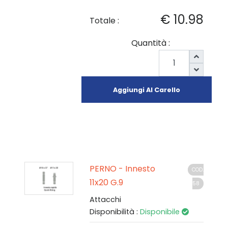
€ 10.98
Totale :
Quantità :
Aggiungi Al Carello
PERNO - Innesto
COD.
11x20 G.9
58
Attacchi
Disponibilità :
Disponibile