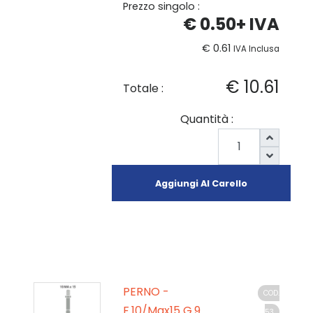
Prezzo singolo :
€ 0.50
+ IVA
€ 0.61
IVA Inclusa
€ 10.61
Totale :
Quantità :
Aggiungi Al Carello
PERNO -
COD.
F.10/Max15 G.9
53